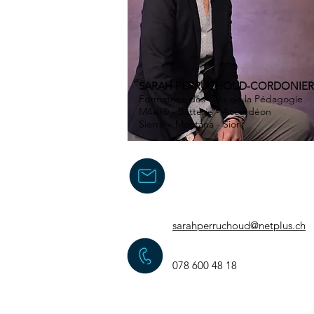
SARAH PERRUCHOUD-CORDONIER
Formatrice des Clés de la Pédagogie
M4all® - Batterie - Accordéon
Sierre – Montana - Sion
sarahperruchoud@netplus.ch
078 600 48 18